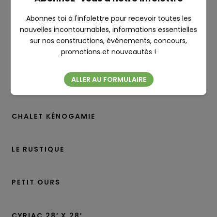
RICHELIEU 26′ X 31′
Abonnes toi à l'infolettre pour recevoir toutes les
nouvelles incontournables, informations essentielles
sur nos constructions, événements, concours,
Fermer
RUPERT 30′ X 32′
promotions et nouveautés !
ALLER AU FORMULAIRE
CYRIAC 25′ X 28′
CHALET KÉNOGAMIE
LE RUSTIQUE
PETIT OURS
CYRIAC 28′ X 28′