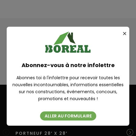
✕
Plan
RECHERCHE
RICHELIEU
Abonnez-vous à notre infolettre
Abonnes toi à l'infolettre pour recevoir toutes les
nouvelles incontournables, informations essentielles
sur nos constructions, événements, concours,
Fermer
promotions et nouveautés !
Autres réalisations
ALLER AU FORMULAIRE
PORTNEUF 28′ X 28′
ST