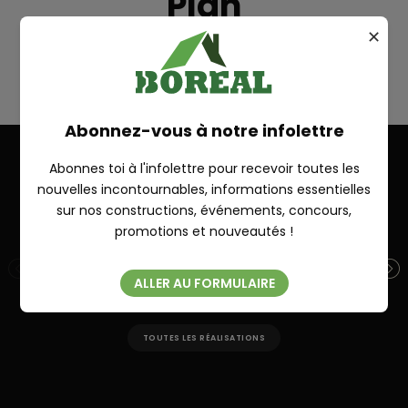
Plan
✕
RUPERT
RECHERCHE
Abonnez-vous à notre infolettre
Abonnes toi à l'infolettre pour recevoir toutes les
nouvelles incontournables, informations essentielles
Autres réalisations
sur nos constructions, événements, concours,
Fermer
promotions et nouveautés !
PORTNEUF 28′ X 28′
ST
ALLER AU FORMULAIRE
TOUTES LES RÉALISATIONS