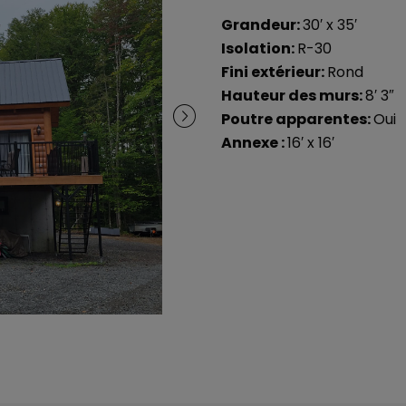
Grandeur:
30′ x 35′
Isolation:
R-30
Fini extérieur:
Rond
Hauteur des murs:
8′ 3″
Poutre apparentes:
Oui
Annexe :
16′ x 16′