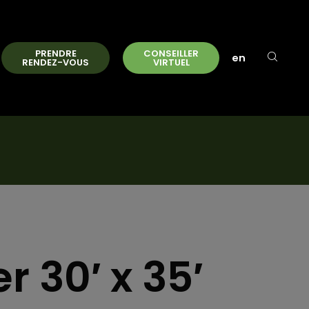
PRENDRE
CONSEILLER
en
RENDEZ-VOUS
VIRTUEL
 30′ x 35′