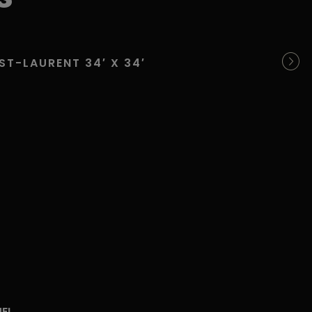
ST-LAURENT 34′ X 34′
SUR
UEL