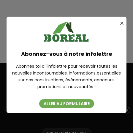
Plan
✕
RICHELIEU
RECHERCHE
Abonnez-vous à notre infolettre
Abonnes toi à l'infolettre pour recevoir toutes les
nouvelles incontournables, informations essentielles
sur nos constructions, événements, concours,
Fermer
Autres réalisations
promotions et nouveautés !
ALLER AU FORMULAIRE
PIKAUBA 32′ X 28′
PO
TOUTES LES RÉALISATIONS