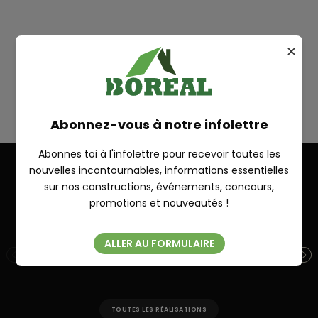
Plan
✕
CYRIAC
RECHERCHE
Abonnez-vous à notre infolettre
Abonnes toi à l'infolettre pour recevoir toutes les
nouvelles incontournables, informations essentielles
sur nos constructions, événements, concours,
Autres réalisations
Fermer
promotions et nouveautés !
ALLER AU FORMULAIRE
PIKAUBA 32′ X 28′
PO
TOUTES LES RÉALISATIONS