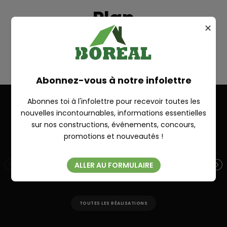
Plan
✕
PIKAUBA
RECHERCHE
Abonnez-vous à notre infolettre
Abonnes toi à l'infolettre pour recevoir toutes les
nouvelles incontournables, informations essentielles
Autres réalisations
sur nos constructions, événements, concours,
Fermer
promotions et nouveautés !
ALLER AU FORMULAIRE
PORTNEUF 28′ X 28′
ST
TOUTES LES RÉALISATIONS