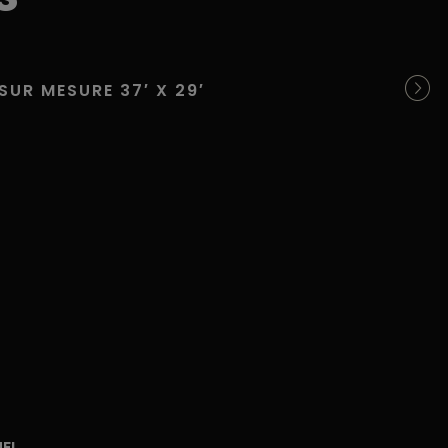
SUR MESURE 37′ X 29′
PIK
UEL