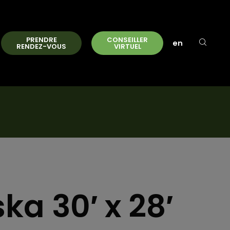
PRENDRE
CONSEILLER
en
RENDEZ-VOUS
VIRTUEL
a 30′ x 28′