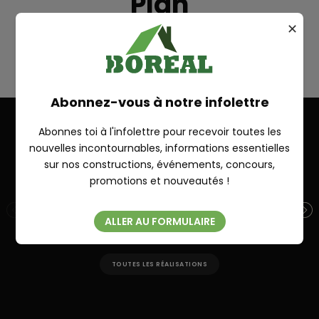
Plan
✕
RICHELIEU
RECHERCHE
Abonnez-vous à notre infolettre
Abonnes toi à l'infolettre pour recevoir toutes les
nouvelles incontournables, informations essentielles
Autres réalisations
sur nos constructions, événements, concours,
Fermer
promotions et nouveautés !
PIKAUBA 32′ X 28′
S
ALLER AU FORMULAIRE
TOUTES LES RÉALISATIONS