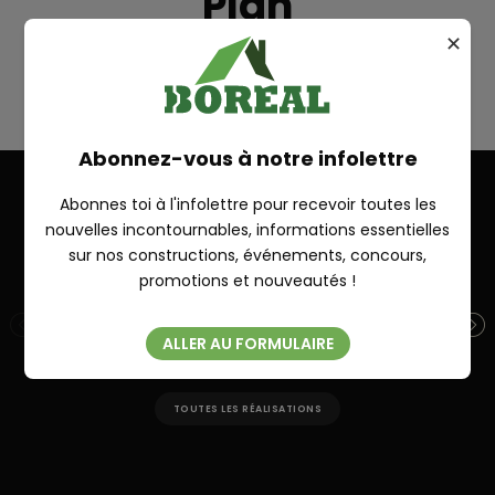
Plan
✕
LAVIOLETTE
RECHERCHE
Abonnez-vous à notre infolettre
Abonnes toi à l'infolettre pour recevoir toutes les
Autres réalisations
nouvelles incontournables, informations essentielles
sur nos constructions, événements, concours,
Fermer
promotions et nouveautés !
PORTNEUF 28′ X 28′
ST
ALLER AU FORMULAIRE
TOUTES LES RÉALISATIONS