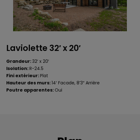
Laviolette 32′ x 20′
Grandeur:
32′ x 20′
Isolation:
R-24.5
Fini extérieur:
Plat
Hauteur des murs:
14′ Facade, 8’3″ Arrière
Poutre apparentes:
Oui