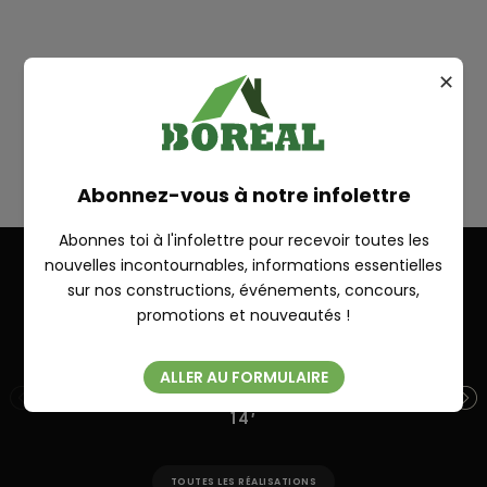
Plan
✕
RICHELIEU
RECHERCHE
Abonnez-vous à notre infolettre
Abonnes toi à l'infolettre pour recevoir toutes les
nouvelles incontournables, informations essentielles
sur nos constructions, événements, concours,
Fermer
Autres réalisations
promotions et nouveautés !
ALLER AU FORMULAIRE
SUR MESURE 28′ X 26′ + ANNEXE 10′ X
ST
14′
TOUTES LES RÉALISATIONS