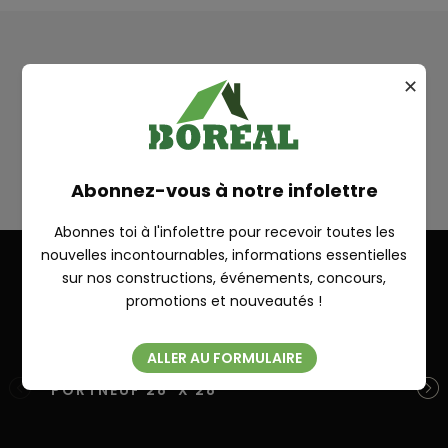
Plan
✕
SUR MESURE
RECHERCHE
Abonnez-vous à notre infolettre
Abonnes toi à l'infolettre pour recevoir toutes les
nouvelles incontournables, informations essentielles
sur nos constructions, événements, concours,
Fermer
promotions et nouveautés !
Autres réalisations
ALLER AU FORMULAIRE
PORTNEUF 28′ X 28′
ST