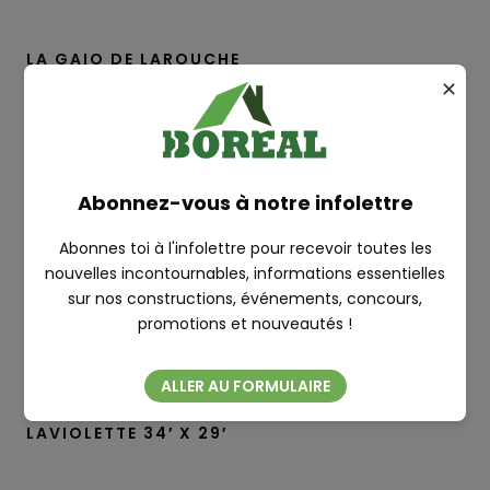
LA GAIO DE LAROUCHE
✕
CHOMEDEY 30′ X 30′
RECHERCHE
Abonnez-vous à notre infolettre
HÉBERT 34′ X 33′
Abonnes toi à l'infolettre pour recevoir toutes les
nouvelles incontournables, informations essentielles
LAVIOLETTE 34′ X 29′
sur nos constructions, événements, concours,
Fermer
promotions et nouveautés !
CHALET WENDAKE
ALLER AU FORMULAIRE
LAVIOLETTE 34′ X 29′