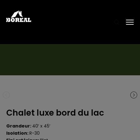
Chalet luxe bord du lac
Grandeur:
40′ x 45′
Isolation:
R-30