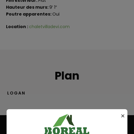
Fini extérieur:
Plat
Hauteur des murs:
9′ 1″
Poutre apparentes:
Oui
Location :
chaletvilladevi.com
Plan
LOGAN
✕