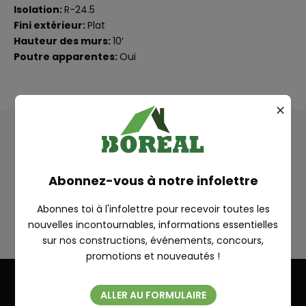
Isolation:
R-24.5
Fini extérieur:
Plat
Hauteur des murs:
10′
Poutre apparentes:
Oui
✕
Plan
RECHERCHE
Abonnez-vous à notre infolettre
CYRIAC
Abonnes toi à l'infolettre pour recevoir toutes les
nouvelles incontournables, informations essentielles
sur nos constructions, événements, concours,
Fermer
promotions et nouveautés !
ALLER AU FORMULAIRE