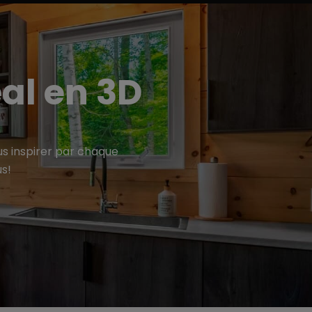
éal en 3D
us inspirer par chaque
us!