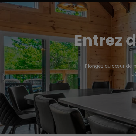
Entrez d
Plongez au cœur de no
dé