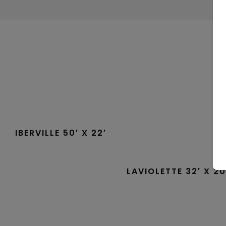
RECHERCHE
Fermer
IBERVILLE 50′ X 22′
LAVIOLETTE 32′ X 20