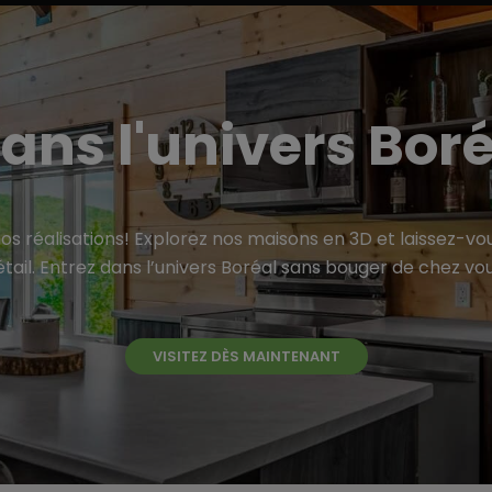
ans l'univers Bor
s réalisations! Explorez nos maisons en 3D et laissez-vo
tail. Entrez dans l’univers Boréal sans bouger de chez vo
VISITEZ DÈS MAINTENANT