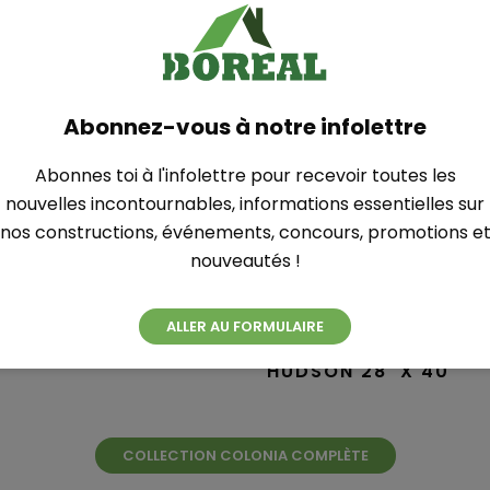
Abonnez-vous à notre infolettre
Collection Coloni
Abonnes toi à l'infolettre pour recevoir toutes les
nouvelles incontournables, informations essentielles sur
nos constructions, événements, concours, promotions e
nouveautés !
CHALET LUXE BORD DU LAC
ALLER AU FORMULAIRE
′
HUDSON 28′ X 40′
COLLECTION COLONIA COMPLÈTE