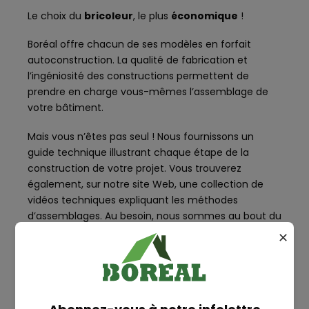
Le choix du
bricoleur
, le plus
économique
!
Boréal offre chacun de ses modèles en forfait
autoconstruction. La qualité de fabrication et
l’ingéniosité des constructions permettent de
prendre en charge vous-mêmes l’assemblage de
votre bâtiment.
Mais vous n’êtes pas seul ! Nous fournissons un
guide technique illustrant chaque étape de la
construction de votre projet. Vous trouverez
également, sur notre site Web, une collection de
vidéos techniques expliquant les méthodes
d’assemblages. Au besoin, nous sommes au bout du
fil pour répondre à vos questions.
✕
Votre bâtiment Boréal vous sera livré à
l’emplacement de votre choix. Comme pour tous
nos ensembles, les modèles de base peuvent être
RECHERCHE
modifiés à votre image. Vous pourrez ainsi choisir le