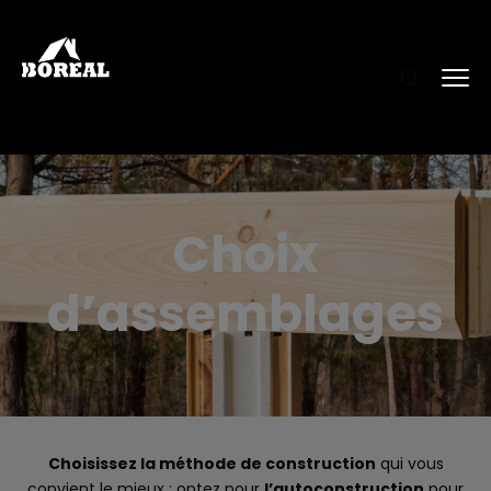
Choix
d’assemblages
Choisissez la méthode de construction
qui vous
convient le mieux : optez pour
l’autoconstruction
pour