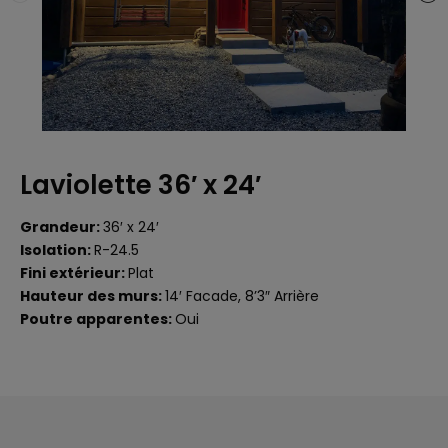
Laviolette 36′ x 24′
Grandeur:
36′ x 24′
Isolation:
R-24.5
Fini extérieur:
Plat
Hauteur des murs:
14′ Facade, 8’3″ Arrière
Poutre apparentes:
Oui