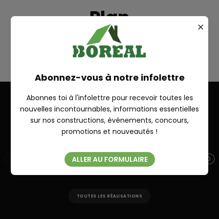
Plan
✕
LAVIOLETTE
RECHERCHE
Abonnez-vous à notre infolettre
Abonnes toi à l'infolettre pour recevoir toutes les
nouvelles incontournables, informations essentielles
Autres réalisations
sur nos constructions, événements, concours,
Fermer
promotions et nouveautés !
ALLER AU FORMULAIRE
SUR MESURE 28′ X 26′ + ANNEXE 10′ X
SU
14′
TOUTES LES RÉALISATIONS