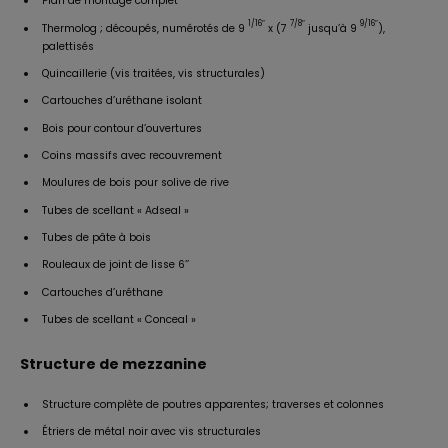
Plan de montage complet
1/16″
7/8″
9/16″
Thermolog ; découpés, numérotés de 9
x (7
jusqu’à 9
),
palettisés
Quincaillerie (vis traitées, vis structurales)
Cartouches d’uréthane isolant
Bois pour contour d’ouvertures
Coins massifs avec recouvrement
Moulures de bois pour solive de rive
Tubes de scellant « Adseal »
Tubes de pâte à bois
Rouleaux de joint de lisse 6’’
Cartouches d’uréthane
Tubes de scellant « Conceal »
Structure de mezzanine
Structure complète de poutres apparentes; traverses et colonnes
Étriers de métal noir avec vis structurales