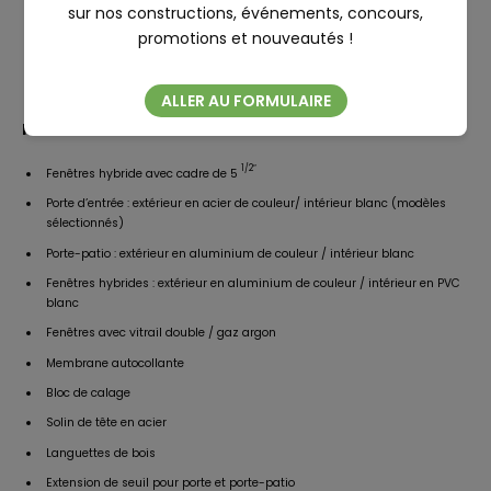
sur nos constructions, événements, concours,
Vis à toiture
Fermer
promotions et nouveautés !
Noue en acier
Larmiers de bas de chalet en acier
ALLER AU FORMULAIRE
Portes et Fenêtres
1/2″
Fenêtres hybride avec cadre de 5
Porte d’entrée : extérieur en acier de couleur/ intérieur blanc (modèles
sélectionnés)
Porte-patio : extérieur en aluminium de couleur / intérieur blanc
Fenêtres hybrides : extérieur en aluminium de couleur / intérieur en PVC
blanc
Fenêtres avec vitrail double / gaz argon
Membrane autocollante
Bloc de calage
Solin de tête en acier
Languettes de bois
Extension de seuil pour porte et porte-patio