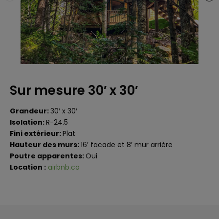
Sur mesure 30′ x 30′
Grandeur:
30′ x 30′
Isolation:
R-24.5
Fini extérieur:
Plat
Hauteur des murs:
16′ facade et 8′ mur arrière
Poutre apparentes:
Oui
Location :
airbnb.ca