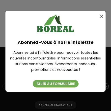
Plan
✕
SUR MESURE
RECHERCHE
Abonnez-vous à notre infolettre
Abonnes toi à l'infolettre pour recevoir toutes les
nouvelles incontournables, informations essentielles
sur nos constructions, événements, concours,
Autres réalisations
Fermer
promotions et nouveautés !
ALLER AU FORMULAIRE
PORTNEUF 28′ X 28′
ST
TOUTES LES RÉALISATIONS