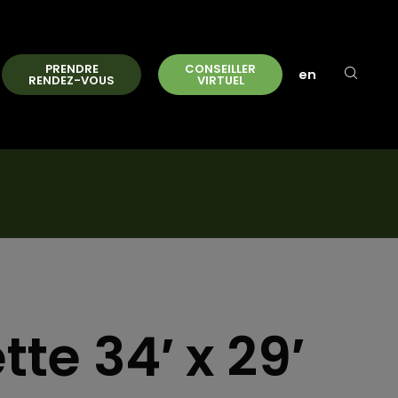
PRENDRE
CONSEILLER
en
RENDEZ-VOUS
VIRTUEL
tte 34′ x 29′