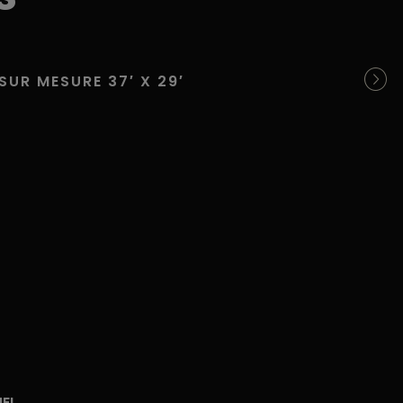
SUR MESURE 37′ X 29′
S
UEL