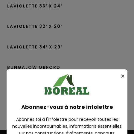
LAVIOLETTE 36′ X 24′
LAVIOLETTE 32′ X 20′
LAVIOLETTE 34′ X 29′
BUNGALOW ORFORD
✕
LAVIOLETTE 34′ X 29′
RECHERCHE
VOIR PLUS DE RÉALISATIONS
Abonnez-vous à notre infolettre
Abonnes toi à l'infolettre pour recevoir toutes les
nouvelles incontournables, informations essentielles
sur nos constructions, événements, concours,