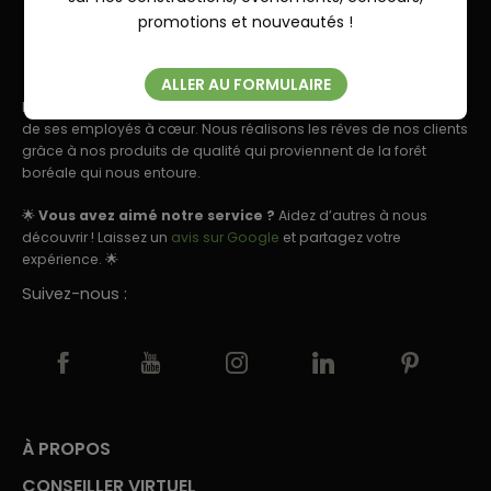
Fermer
promotions et nouveautés !
ALLER AU FORMULAIRE
Boréal est une entreprise aux valeurs familiales qui a le bien-être
de ses employés à cœur. Nous réalisons les rêves de nos clients
grâce à nos produits de qualité qui proviennent de la forêt
boréale qui nous entoure.
🌟
Vous avez aimé notre service ?
Aidez d’autres à nous
découvrir ! Laissez un
avis sur Google
et partagez votre
expérience. 🌟
Suivez-nous :
À PROPOS
CONSEILLER VIRTUEL