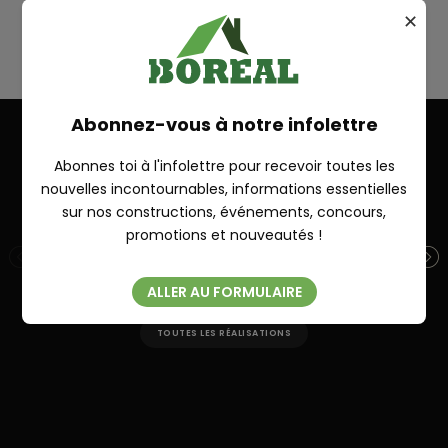
✕
ST-LAURENT
RECHERCHE
Abonnez-vous à notre infolettre
Abonnes toi à l'infolettre pour recevoir toutes les
Autres réalisations
nouvelles incontournables, informations essentielles
sur nos constructions, événements, concours,
Fermer
promotions et nouveautés !
PIKAUBA 32′ X 28′
S
ALLER AU FORMULAIRE
TOUTES LES RÉALISATIONS