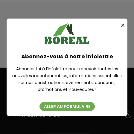
Plan
✕
ST-LAURENT
RECHERCHE
Abonnez-vous à notre infolettre
Abonnes toi à l'infolettre pour recevoir toutes les
nouvelles incontournables, informations essentielles
sur nos constructions, événements, concours,
Fermer
Autres réalisations
promotions et nouveautés !
ALLER AU FORMULAIRE
PIKAUBA 32′ X 28′
S