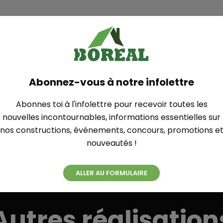
Plan
Abonnez-vous à notre infolettre
SUR MESURE
Abonnes toi à l'infolettre pour recevoir toutes les
nouvelles incontournables, informations essentielles sur
nos constructions, événements, concours, promotions e
nouveautés !
ALLER AU FORMULAIRE
Autres réalisation