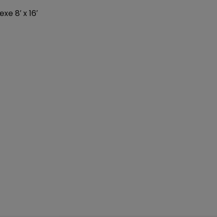
xe 8′ x 16′