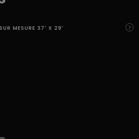
SUR MESURE 37′ X 29′
S
UEL