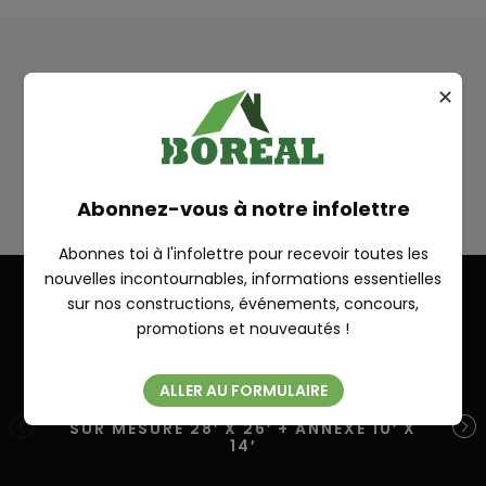
✕
Plan
CYRIAC
RECHERCHE
Abonnez-vous à notre infolettre
Abonnes toi à l'infolettre pour recevoir toutes les
nouvelles incontournables, informations essentielles
sur nos constructions, événements, concours,
Fermer
promotions et nouveautés !
Autres réalisations
ALLER AU FORMULAIRE
SUR MESURE 28′ X 26′ + ANNEXE 10′ X
SU
14′