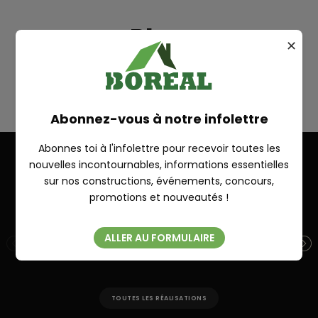
Plan
✕
CYRIAC
RECHERCHE
Abonnez-vous à notre infolettre
Abonnes toi à l'infolettre pour recevoir toutes les
nouvelles incontournables, informations essentielles
sur nos constructions, événements, concours,
Autres réalisations
Fermer
promotions et nouveautés !
ALLER AU FORMULAIRE
SUR MESURE 28′ X 26′ + ANNEXE 10′ X
SU
14′
TOUTES LES RÉALISATIONS