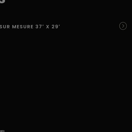
SUR MESURE 37′ X 29′
S
UEL