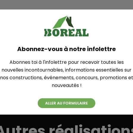
Plan
Abonnez-vous à notre infolettre
SUR MESURE
Abonnes toi à l'infolettre pour recevoir toutes les
nouvelles incontournables, informations essentielles sur
nos constructions, événements, concours, promotions e
nouveautés !
ALLER AU FORMULAIRE
Autres réalisation