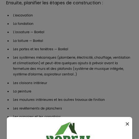
Ensuite, planifier les étapes de construction :
L’excavation
La fondation
L’ossature — Boréal
La toiture — Boréal
Les portes et les fenêtres — Boréal
Les systèmes mécaniques (plomberie, électricité, chauffage, ventilation
et climatisation) et peut-être quelques ajouts à prévoir avant la
fermeture des murs et des plafonds (système de musique intégrée,
système d’alarme, aspirateur central…)
Les cloisons intérieur
La peinture
Les moulures intérieures et les autres travaux de finition
Les revêtements de planchers
Les armoires et les comptoirs
✕
🎩 Conseils d’or