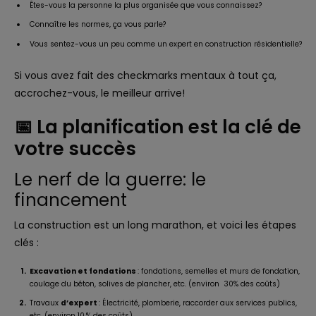
Êtes-vous la personne la plus organisée que vous connaissez?
Connaître les normes, ça vous parle?
Vous sentez-vous un peu comme un expert en construction résidentielle?
Si vous avez fait des checkmarks mentaux à tout ça,
accrochez-vous, le meilleur arrive!
📅 La planification est la clé de
votre succès
Le nerf de la guerre: le
financement
La construction est un long marathon, et voici les étapes
clés :
Excavation et fondations
: fondations, semelles et murs de fondation,
coulage du béton, solives de plancher, etc. (environ 30% des coûts)
Travaux
d’expert
: Électricité, plomberie, raccorder aux services publics,
etc. (environ 10 % des coûts)