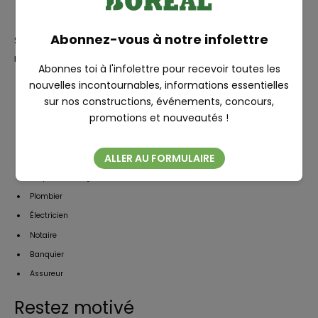
Plus on est de fous, plus on rit!
RECHERCHE
Abonnez-vous à notre infolettre
Si votre entourage regorge d’experts, c’est l’occasion
rêvée de les inviter sur votre chantier!
Abonnes toi à l'infolettre pour recevoir toutes les
nouvelles incontournables, informations essentielles
Architecte ou technologue, pour dessiner les plans
sur nos constructions, événements, concours,
Estimateur en construction/entrepreneur, pour estimer le coût des
Fermer
promotions et nouveautés !
travaux
Arpenteur-géomètre pour le plan d’implantation
ALLER AU FORMULAIRE
Ingénieur en bâtiment
Briqueteur-maçon
Plombier
Électricien
Notaire
Banquier
Assureur
Restez motivé