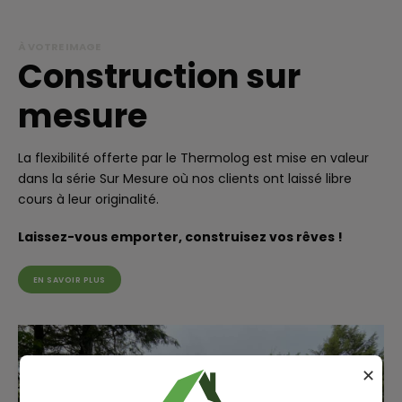
À VOTRE IMAGE
Construction sur
mesure
La flexibilité offerte par le Thermolog est mise en valeur
dans la série Sur Mesure où nos clients ont laissé libre
cours à leur originalité.
Laissez-vous emporter, construisez vos rêves !
EN SAVOIR PLUS
✕