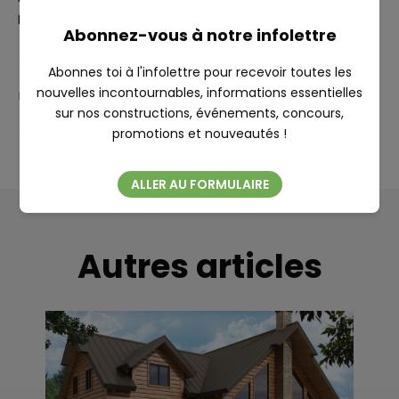
RECHERCHE
Épisodes 11 –
Paysagement
Abonnez-vous à notre infolettre
Abonnes toi à l'infolettre pour recevoir toutes les
nouvelles incontournables, informations essentielles
PARTAGER
sur nos constructions, événements, concours,
Fermer
promotions et nouveautés !
ALLER AU FORMULAIRE
Autres articles