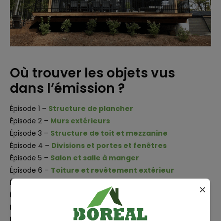
Où trouver les objets vus
dans l’émission ?
Épisode 1 –
Structure de plancher
Épisode 2 –
Murs extérieurs
Épisode 3 –
Structure de toit et mezzanine
Épisode 4 –
Divisions et portes et fenêtres
Épisode 5 –
Salon et salle à manger
Épisode 6 –
Toiture et revêtement extérieur
Épisode 7 –
Terrasses
✕
Épisode 8 –
Chambres
Épisode 9 –
Cuisine et entrée
Épisode 10 –
Salles de bain