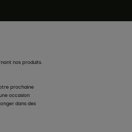
rnant nos produits.
otre prochaine
t une occasion
plonger dans des