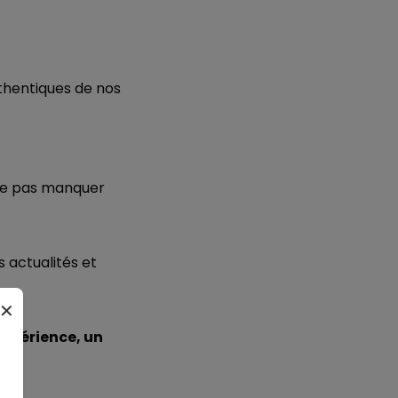
uthentiques de nos
 ne pas manquer
 actualités et
✕
xpérience, un