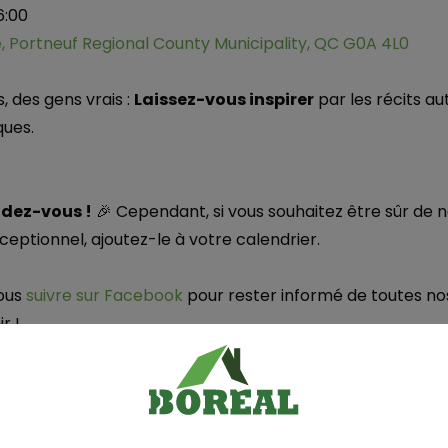
6:00
, Portneuf Regional County Municipality, QC G0A 4L0
s, des gens vrais :
Laissez-vous inspirer
par les récits a
ues.
ndez-vous !
🎉 Cependant, si vous souhaitez être sûr de
ptionnel, ajoutez-le à votre calendrier.
nous
suivre sur Facebook
pour rester informé de toutes nos
r !
s chez Boreal ne sont pas qu’une simple visite, c’est une
e
iration.