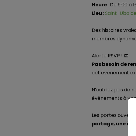
Heure
: De 9:00 à 1
Lieu
:
Saint-Ubalde
Des histoires vraie
membres dynamiq
Alerte RSVP ! 📅
Pas besoin de re
cet événement exce
N’oubliez pas de 
événements à veni
Les portes ouverte
partage, une insp
RECHERCHE