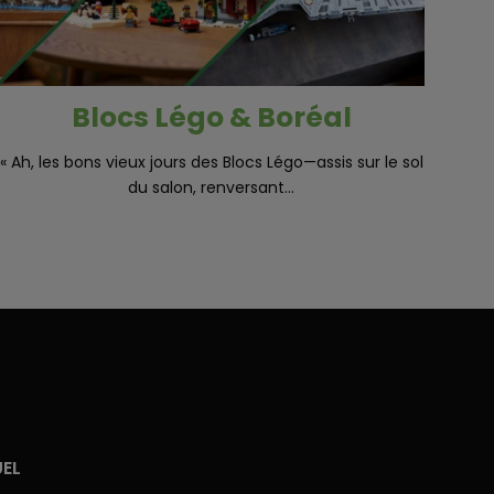
Blocs Légo & Boréal
« Ah, les bons vieux jours des Blocs Légo—assis sur le sol
du salon, renversant...
UEL