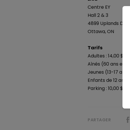
Centre EY
Hall 2 & 3
4899 Uplands Driv
Ottawa, ON
RECHERCHE
Tarifs
Adultes : 14,00 $
Aînés (60 ans et plu
Jeunes (13-17 ans) 
Fermer
Enfants de 12 ans 
Parking : 10,00 $
PARTAGER