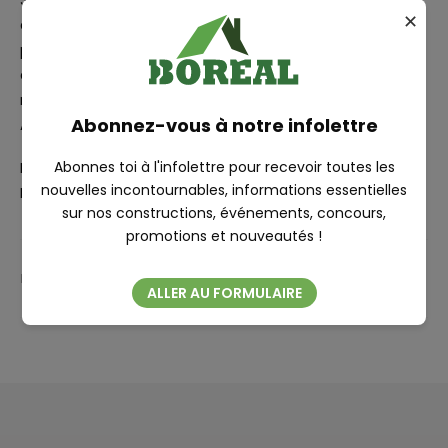
✕
employés pour leur compréhension et leur
professionnalisme. Prendre une décision de cette
envergure n’est jamais simple, mais elle est dictée par
notre désir commun de pérennité pour l’organisation.
RECHERCHE
Abonnez-vous à notre infolettre
Avec toute ma reconnaissance,
Abonnes toi à l'infolettre pour recevoir toutes les
Patrick Girard
nouvelles incontournables, informations essentielles
Président du Conseil d’administration, Boréal
sur nos constructions, événements, concours,
Fermer
promotions et nouveautés !
PARTAGER
ALLER AU FORMULAIRE