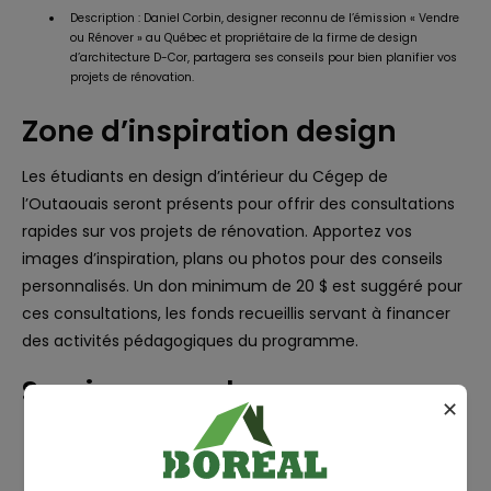
Description : Daniel Corbin, designer reconnu de l’émission « Vendre
ou Rénover » au Québec et propriétaire de la firme de design
d’architecture D-Cor, partagera ses conseils pour bien planifier vos
projets de rénovation.
Zone d’inspiration design
Les étudiants en design d’intérieur du Cégep de
l’Outaouais seront présents pour offrir des consultations
rapides sur vos projets de rénovation. Apportez vos
images d’inspiration, plans ou photos pour des conseils
personnalisés. Un don minimum de 20 $ est suggéré pour
ces consultations, les fonds recueillis servant à financer
des activités pédagogiques du programme.
Services sur place
✕
Vestiaire : Un vestiaire est à votre disposition pour visiter le salon les
mains libres (des frais s’appliquent).
Guichet automatique : Un guichet bancaire est disponible à proximité de