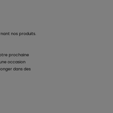
rnant nos produits.
otre prochaine
t une occasion
plonger dans des