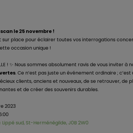
iscan le 25 novembre !
 sur place pour éclairer toutes vos interrogations conce
tte occasion unique !
 ! ✨ Nous sommes absolument ravis de vous inviter à n
vertes
. Ce n’est pas juste un événement ordinaire ; c’es
écieux clients, anciens et nouveaux, de se retrouver, de 
antes et de créer des souvenirs durables.
re 2023
16:00
ac Lippé sud, St-Herménégilde, J0B 2W0