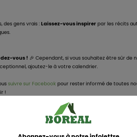
s, des gens vrais :
Laissez-vous inspirer
par les récits a
ues.
ndez-vous !
🎉 Cependant, si vous souhaitez être sûr de
ptionnel, ajoutez-le à votre calendrier.
nous
suivre sur Facebook
pour rester informé de toutes nos
r !
s chez Boreal ne sont pas qu’une simple visite, c’est une
e
iration.
œur de l’action !
Abonnez-vous à notre infolettre