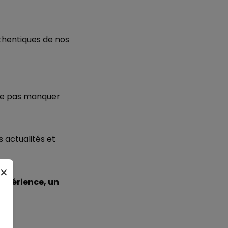
uthentiques de nos
 ne pas manquer
 actualités et
✕
xpérience, un