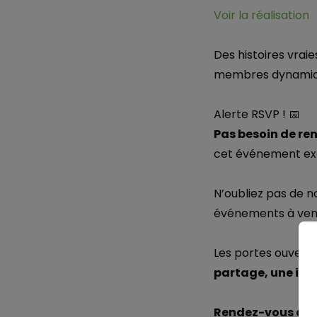
Voir la réalisation
Des histoires vraie
membres dynamiq
Alerte RSVP ! 📅
Pas besoin de re
cet événement exce
N’oubliez pas de 
événements à veni
Les portes ouverte
partage, une insp
RECHERCHE
Rendez-vous au c