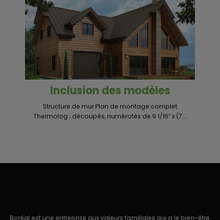
Inclusion des modèles
Structure de mur Plan de montage complet
Un
Thermolog ; découpés, numérotés de 9 1/16″ x (7...
Boréal est une entreprise aux valeurs familiales qui a le bien-être