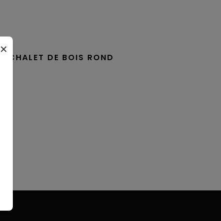
✕
CHALET DE BOIS ROND
t