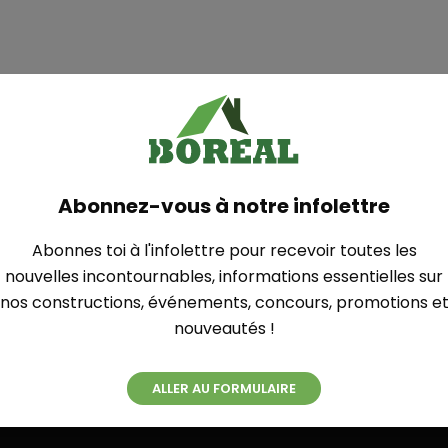
MONTAGNARD
ST-MAURICE 30′ X 32′
Abonnez-vous à notre infolettre
Abonnes toi à l'infolettre pour recevoir toutes les
VOIR PLUS DE RÉALISATIONS
nouvelles incontournables, informations essentielles sur
nos constructions, événements, concours, promotions e
nouveautés !
ALLER AU FORMULAIRE