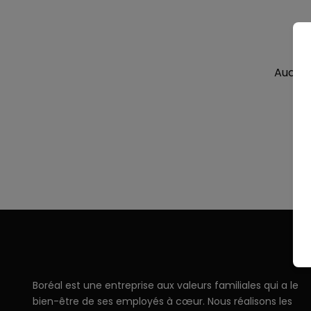
Aucune
RECHERCHE
Fermer
Boréal est une entreprise aux valeurs familiales qui a le
bien-être de ses employés à cœur. Nous réalisons les