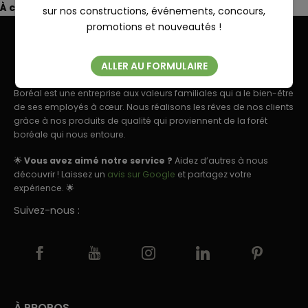
À coup sûr, votre habitation sera remarquée !
sur nos constructions, événements, concours,
Fermer
promotions et nouveautés !
ALLER AU FORMULAIRE
Boréal est une entreprise aux valeurs familiales qui a le bien-être
de ses employés à cœur. Nous réalisons les rêves de nos clients
grâce à nos produits de qualité qui proviennent de la forêt
boréale qui nous entoure.
🌟
Vous avez aimé notre service ?
Aidez d’autres à nous
découvrir ! Laissez un
avis sur Google
et partagez votre
expérience. 🌟
Suivez-nous :
À PROPOS