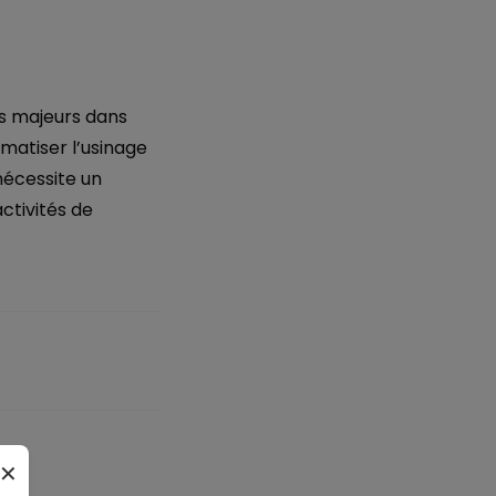
ts majeurs dans
matiser l’usinage
nécessite un
ctivités de
✕